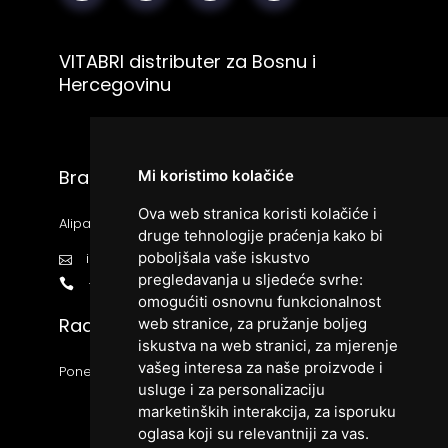
VITABRI distributer za Bosnu i
Hercegovinu
Bracom d.o.o.
Mi koristimo kolačiće
Ova web stranica koristi kolačiće i
Alipašina bb, 71000 Sarajevo
druge tehnologije praćenja kako bi
poboljšala vaše iskustvo
info@vitabri.ba
pregledavanja u sljedeće svrhe:
+38733426666
omogućiti osnovnu funkcionalnost
Radno vrijeme:
web stranice
,
za pružanje boljeg
iskustva na web stranici
,
za mjerenje
vašeg interesa za naše proizvode i
Ponedjeljak - Petak 9:00 - 17:00
usluge i za personalizaciju
marketinških interakcija
,
za isporuku
oglasa koji su relevantniji za vas
.