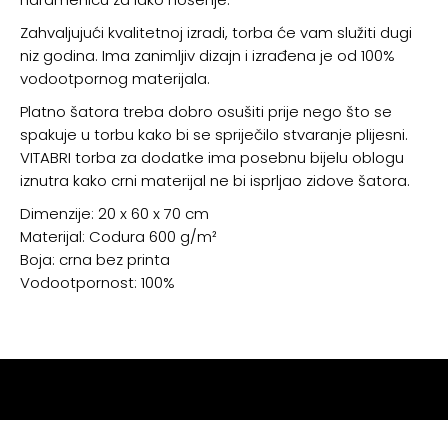
Zahvaljujući kvalitetnoj izradi, torba će vam služiti dugi
niz godina. Ima zanimljiv dizajn i izrađena je od 100%
vodootpornog materijala.
Platno šatora treba dobro osušiti prije nego što se
spakuje u torbu kako bi se spriječilo stvaranje plijesni.
VITABRI torba za dodatke ima posebnu bijelu oblogu
iznutra kako crni materijal ne bi isprljao zidove šatora.
Dimenzije: 20 x 60 x 70 cm
Materijal: Codura 600 g/m²
Boja: crna bez printa
Vodootpornost: 100%