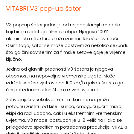
VITABRI V3 pop-up šator
V3 pop-up šator jedan je od najpopularnijih modela
koji biraju redatelji i filmske ekipe. Njegova 100%
aluminijska struktura pruža iznimnu lakoću i čvrstoću.
Osim toga, šator se može postaviti za nekoliko sekundi,
što ga čini savršenim za filmske setove gdje je vrijeme
ključno.
Jedna od glavnih prednosti V3 šatora je njegova
otpornost na nepovoljne vremenske uvjete. Može
izdržati snažne vjetrove do 100 km/h i jake kiše, što ga
čini pouzdanim skloništem u svim uvjetima.
Zahvaljujući visokokvalitetnim tkaninama, pruža
potpunu zaštitu od kiše i sunca, omogućujući filmskoj
ekipi da radi udobno, čak i u ekstremnim vremenskim
uvjetima. V3 model dostupan je u 18 veličina i lako se
prilagođava specifičnim potrebama produkcije. VITABRI
daje 5-godišnju garanciju na V3 strukture.