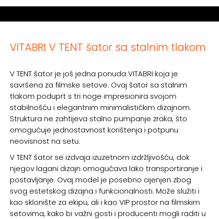
VITABRI V TENT šator sa stalnim tlakom
V TENT šator je još jedna ponuda VITABRI koja je
savršena za filmske setove. Ovaj šator sa stalnim
tlakom poduprt s tri noge impresionira svojom
stabilnošću i elegantnim minimalističkim dizajnom.
Struktura ne zahtijeva stalno pumpanje zraka, što
omogućuje jednostavnost korištenja i potpunu
neovisnost na setu.
V TENT šator se izdvaja izuzetnom izdržljivošću, dok
njegov lagani dizajn omogućava lako transportiranje i
postavljanje. Ovaj model je posebno cijenjen zbog
svog estetskog dizajna i funkcionalnosti. Može služiti i
kao sklonište za ekipu, ali i kao VIP prostor na filmskim
setovima, kako bi važni gosti i producenti mogli raditi u