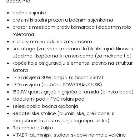
dodacima:
bočne stijenke
prozirni kristalni prozori u bočnim stijenkama
prozor s mrežicom protiv komaraca i dodatnim rolo
roletama
klizna vrata na zidu sa zatvaračem
set utega (za tvrdo i mekano tlo) ili fiksirajući klinovi s
užadima i kopčama ili remenicama (za mekano tlo)
kopče koje osiguravaju elemente izravno na strukturi
šatora
LED rasvjeta 30W lampa (s žicom 230V)
LED rasvjeta (bežična POWERBANK USB)
1500W quartz grijač ili grijaća piramida (plinska boca)
Modularni pod ili PVC rolani pod
Teleskopska bočna ojačanja
Redateljske stolice (aluminijske, preklopne, s
mogućnošću postavljanja logotipa tvrtke)
Reklamne ležaljke
VITABRI aluminijski stolovi, sklopivi na male veličine