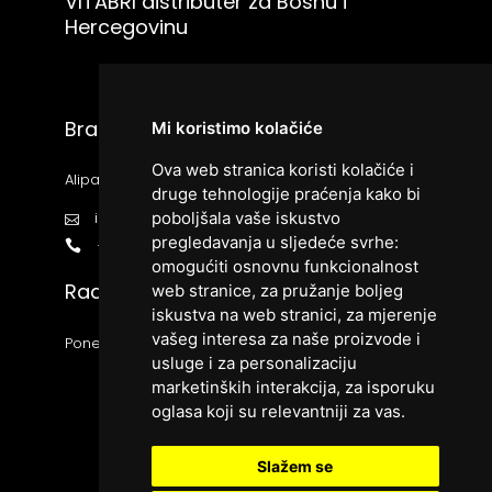
VITABRI distributer za Bosnu i
Hercegovinu
Bracom d.o.o.
Mi koristimo kolačiće
Ova web stranica koristi kolačiće i
Alipašina bb, 71000 Sarajevo
druge tehnologije praćenja kako bi
poboljšala vaše iskustvo
info@vitabri.ba
pregledavanja u sljedeće svrhe:
+38733426666
omogućiti osnovnu funkcionalnost
Radno vrijeme:
web stranice
,
za pružanje boljeg
iskustva na web stranici
,
za mjerenje
vašeg interesa za naše proizvode i
Ponedjeljak - Petak 9:00 - 17:00
usluge i za personalizaciju
marketinških interakcija
,
za isporuku
oglasa koji su relevantniji za vas
.
Slažem se