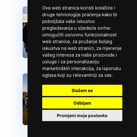
Ova web stranica koristi kolačiće i
druge tehnologije praćenja kako bi
poboljšala vaše iskustvo
pregledavanja u sljedeće svrhe:
omogućiti osnovnu funkcionalnost
web stranice
,
za pružanje boljeg
iskustva na web stranici
,
za mjerenje
vašeg interesa za naše proizvode i
usluge i za personalizaciju
marketinških interakcija
,
za isporuku
oglasa koji su relevantniji za vas
.
Slažem se
Odbijam
Promjeni moje postavke
Zatražite ponudu