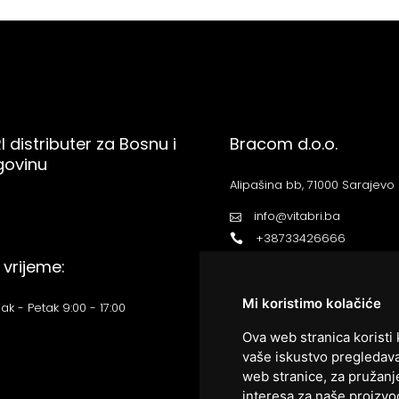
I distributer za Bosnu i
Bracom d.o.o.
govinu
Alipašina bb, 71000 Sarajevo
info@vitabri.ba
+38733426666
vrijeme:
Mi koristimo kolačiće
ak - Petak 9:00 - 17:00
Ova web stranica koristi 
vaše iskustvo pregledava
web stranice
,
za pružanj
interesa za naše proizvod