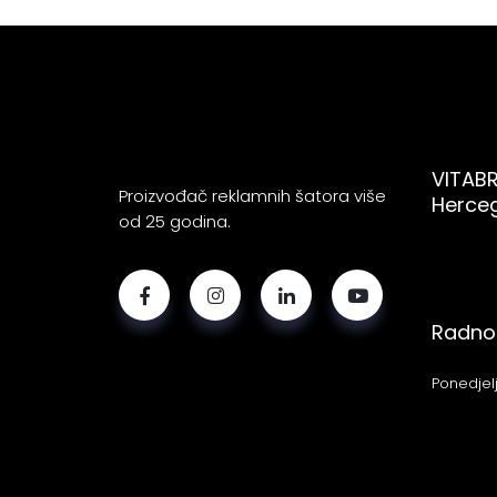
VITABR
Proizvođač reklamnih šatora više
Herce
od 25 godina.
Radno 
Ponedjelj