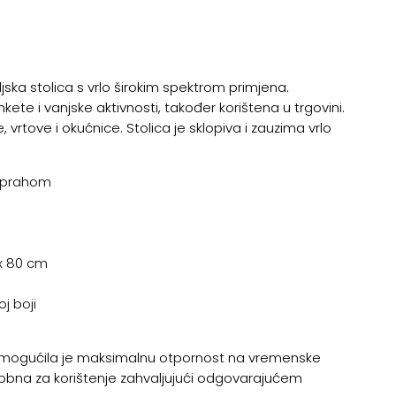
jska stolica s vrlo širokim spektrom primjena.
ete i vanjske aktivnosti, također korištena u trgovini.
e, vrtove i okućnice. Stolica je sklopiva i zauzima vrlo
n prahom
 x 80 cm
oj boji
 omogućila je maksimalnu otpornost na vremenske
 udobna za korištenje zahvaljujući odgovarajućem