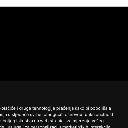
kolačiće i druge tehnologije praćenja kako bi poboljšala
nja u sljedeće svrhe:
omogućiti osnovnu funkcionalnost
e boljeg iskustva na web stranici
,
za mjerenje vašeg
e i usluge i za personalizaciju marketinških interakcija
,