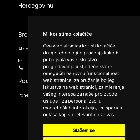
Hercegovinu
Bracom d.o.o.
Mi koristimo kolačiće
Ova web stranica koristi kolačiće i
Alipašina bb, 71000 Sarajevo
druge tehnologije praćenja kako bi
poboljšala vaše iskustvo
info@vitabri.ba
pregledavanja u sljedeće svrhe:
+38733426666
omogućiti osnovnu funkcionalnost
Radno vrijeme:
web stranice
,
za pružanje boljeg
iskustva na web stranici
,
za mjerenje
vašeg interesa za naše proizvode i
Ponedjeljak - Petak 9:00 - 17:00
usluge i za personalizaciju
marketinških interakcija
,
za isporuku
oglasa koji su relevantniji za vas
.
Slažem se