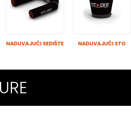
NADUVAJUĆI SEDIŠTE
NADUVAJUĆI STO
URE