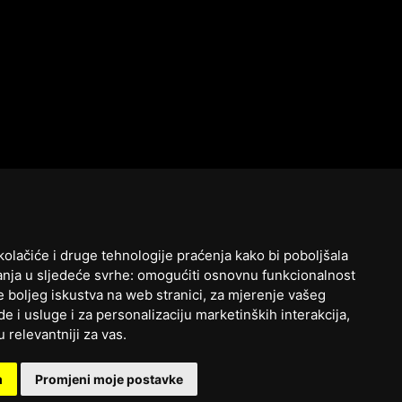
kolačiće i druge tehnologije praćenja kako bi poboljšala
nja u sljedeće svrhe:
omogućiti osnovnu funkcionalnost
e boljeg iskustva na web stranici
,
za mjerenje vašeg
e i usluge i za personalizaciju marketinških interakcija
,
u relevantniji za vas
.
m
Promjeni moje postavke
Zatražite ponudu