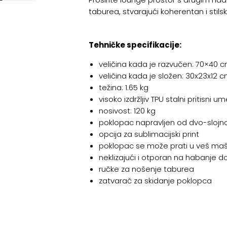
taburea, stvarajući koherentan i stilski 
Tehničke specifikacije:
veličina kada je razvučen: 70×40 cm
veličina kada je složen: 30x23x12 c
težina: 1.65 kg
visoko izdržljiv TPU stalni pritisni um
nosivost: 120 kg
poklopac napravljen od dvo-sloj
opcija za sublimacijski print
poklopac se može prati u veš maš
neklizajući i otporan na habanje do
ručke za nošenje taburea
zatvarač za skidanje poklopca