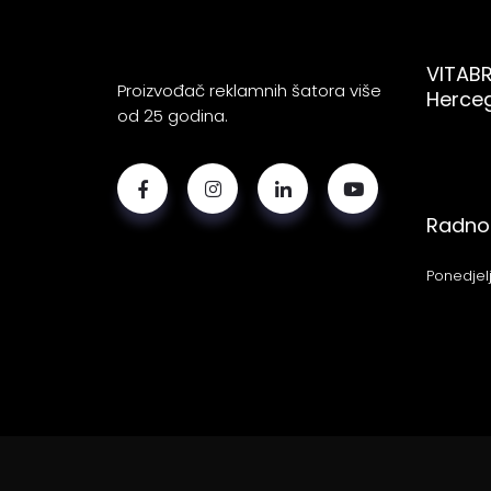
VITABR
Proizvođač reklamnih šatora više
Herce
od 25 godina.
Radno 
Ponedjelj