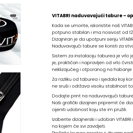
VITABRI naduvavajući tabure – opus
Kada se umorite, iskoristite naš VITAB
potpuno stabilan i ima nosivost od 12
Dizajniran je da upotpuni seriju VIT
Naduvavajući tabure se koristi za st
Sistem za instalaciju taburea je v
je, praktičan i napravljen od vrlo čvrs
neklizajućeg i otporanog na habanje 
Za razliku od taburea i sjedala koji 
ne sruši i održava visoku stabilnost 
Dodajte print na naduvavajući tabure
Naši grafički dizajneri pripremit će diz
cijeniti udobnost koju ste im pružili.
Izaberite dizajnerski i udoban VITABR
na kojem će svi zavidjeti.
Proširite lounge prostor s drugim nad