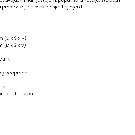
prostor koji će svaki posjetitelj cijeniti.
 (D x Š x V)
m (D x Š x V)
etnik
nog neoprena
ini
nji dio taburea