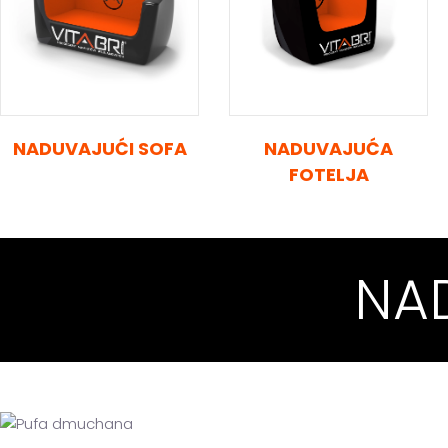
NADUVAJUĆI SOFA
NADUVAJUĆA
FOTELJA
NA