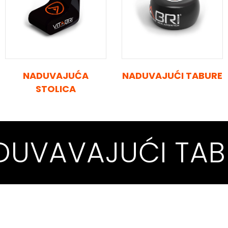
NADUVAJUĆA
NADUVAJUĆI TABURE
STOLICA
DUVAVAJUĆI
TAB