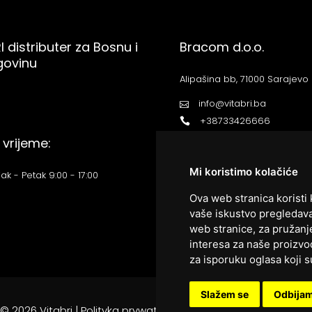
I distributer za Bosnu i
Bracom d.o.o.
govinu
Alipašina bb, 71000 Sarajevo
info@vitabri.ba
+38733426666
vrijeme:
Mi koristimo kolačiće
ak - Petak 9:00 - 17:00
Ova web stranica koristi 
vaše iskustvo pregledava
web stranice
,
za pružanj
interesa za naše proizvod
za isporuku oglasa koji s
Slažem se
Odbija
© 2026 Vitabri |
Polityka prywatności
| Wykonanie:
Pragmatiko