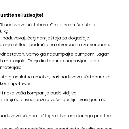
tite se i uživajte!
RI naduvavajući tabure. On se ne sruši, ostaje
0 kg.
ABRI naduvavajućeg namještaja za događaje.
varanje chillout područja na otvorenom i zatvorenom.
rlo jednostavan. Samo ga napumpajte pumpom! Lagan
tih materijala. Donji dio taburea napravljen je od
materijala.
koriste granulatne umetke, naš naduvavajući tabure se
tokom upotrebe.
 i neka vaša kompanija bude vidljiva.
ajn koji će privući pažnju vaših gostiju i vaši gosti će
I naduvavajući namještaj za stvaranje lounge prostora
uvavajućim namještajem, poput sofa, fotelja, stolova i