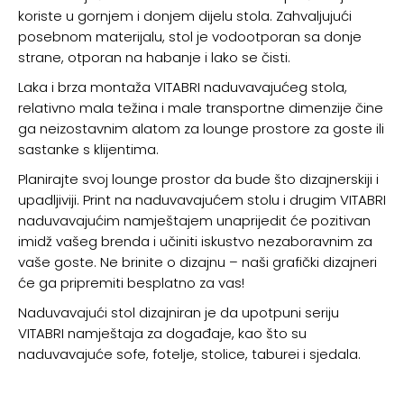
koriste u gornjem i donjem dijelu stola. Zahvaljujući
posebnom materijalu, stol je vodootporan sa donje
strane, otporan na habanje i lako se čisti.
Laka i brza montaža VITABRI naduvavajućeg stola,
relativno mala težina i male transportne dimenzije čine
ga neizostavnim alatom za lounge prostore za goste ili
sastanke s klijentima.
Planirajte svoj lounge prostor da bude što dizajnerskiji i
upadljiviji. Print na naduvavajućem stolu i drugim VITABRI
naduvavajućim namještajem unaprijedit će pozitivan
imidž vašeg brenda i učiniti iskustvo nezaboravnim za
vaše goste. Ne brinite o dizajnu – naši grafički dizajneri
će ga pripremiti besplatno za vas!
Naduvavajući stol dizajniran je da upotpuni seriju
VITABRI namještaja za događaje, kao što su
naduvavajuće sofe, fotelje, stolice, taburei i sjedala.