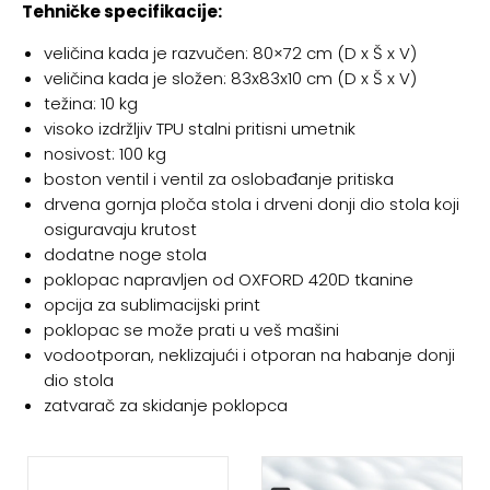
Tehničke specifikacije:
veličina kada je razvučen: 80×72 cm (D x Š x V)
veličina kada je složen: 83x83x10 cm (D x Š x V)
težina: 10 kg
visoko izdržljiv TPU stalni pritisni umetnik
nosivost: 100 kg
boston ventil i ventil za oslobađanje pritiska
drvena gornja ploča stola i drveni donji dio stola koji
osiguravaju krutost
dodatne noge stola
poklopac napravljen od OXFORD 420D tkanine
opcija za sublimacijski print
poklopac se može prati u veš mašini
vodootporan, neklizajući i otporan na habanje donji
dio stola
zatvarač za skidanje poklopca