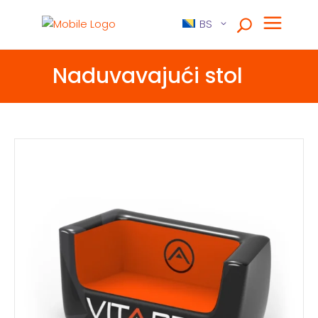
BS
Naduvavajući stol