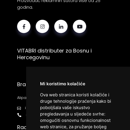
Proizvođač reklamnih šatora više od 25
godina.
VITABRI distributer za Bosnu i
Hercegovinu
Bracom d.o.o.
Mi koristimo kolačiće
Ova web stranica koristi kolačiće i
Alipašina bb, 71000 Sarajevo
druge tehnologije praćenja kako bi
poboljšala vaše iskustvo
info@vitabri.ba
pregledavanja u sljedeće svrhe:
+38733426666
omogućiti osnovnu funkcionalnost
Radno vrijeme:
web stranice
,
za pružanje boljeg