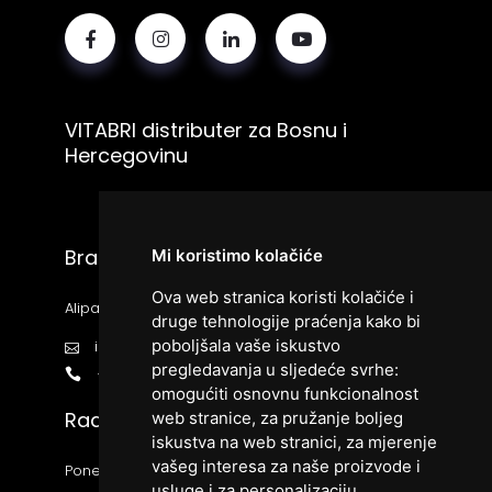
VITABRI distributer za Bosnu i
Hercegovinu
Bracom d.o.o.
Mi koristimo kolačiće
Ova web stranica koristi kolačiće i
Alipašina bb, 71000 Sarajevo
druge tehnologije praćenja kako bi
poboljšala vaše iskustvo
info@vitabri.ba
pregledavanja u sljedeće svrhe:
+38733426666
omogućiti osnovnu funkcionalnost
Radno vrijeme:
web stranice
,
za pružanje boljeg
iskustva na web stranici
,
za mjerenje
vašeg interesa za naše proizvode i
Ponedjeljak - Petak 9:00 - 17:00
usluge i za personalizaciju