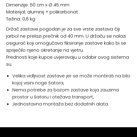
Dimenzije: 50 cm x Ø 45 mm
Materijal: aluminij + polikarbonat
Težina: 0,6 kg
Držač zastave pogodan je za sve vrste zastava čiji
jarbol ne prelazi prečnik od 40 mm. U držaču se nalazi
osigurač koji omogućava fiksiranje zastave kako bi se
spriječilo njeno okretanje na vjetru.
Prednosti koje kupce uvjeravaju u odabir ovog sistema
su:
Velika vidljivost zastave jer se može montirati na bilo
kojoj visini noge šatora,
Nema potrebe za bazom zastave koja zauzima
prostor u šatoru i otežava transport,
Jednostavna montaža bez dodatnih alata.